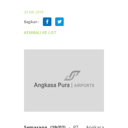
20 Feb 2016
Bagikan :
KEMBALI KE LIST
Semarang
(19/02) -
PT . Angkasa