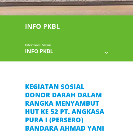
INFO PKBL
Informasi Menu
INFO PKBL
KEGIATAN SOSIAL
DONOR DARAH DALAM
RANGKA MENYAMBUT
HUT KE 52 PT. ANGKASA
PURA I (PERSERO)
BANDARA AHMAD YANI