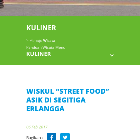
KULINER
> Menuju
Wisata
Panduan Wisata Menu
KULINER
WISKUL “STREET FOOD”
ASIK DI SEGITIGA
ERLANGGA
06 Feb 2017
Bagikan :