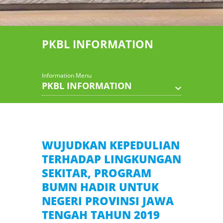
PKBL INFORMATION
Information Menu
PKBL INFORMATION
WUJUDKAN KEPEDULIAN
TERHADAP LINGKUNGAN
SEKITAR, PROGRAM
BUMN HADIR UNTUK
NEGERI PROVINSI JAWA
TENGAH TAHUN 2019