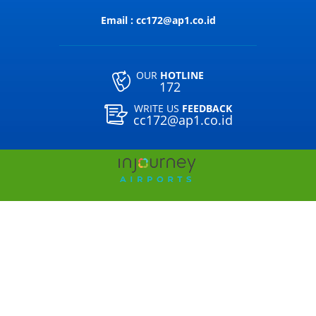
Email : cc172@ap1.co.id
OUR
HOTLINE
172
WRITE US
FEEDBACK
cc172@ap1.co.id